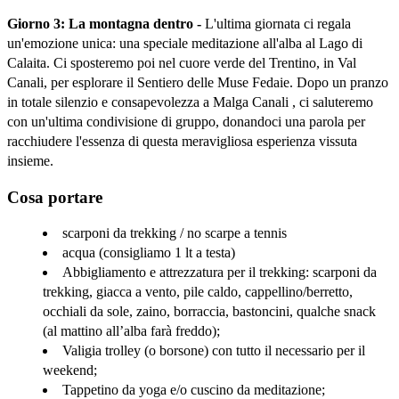
Giorno 3: La montagna dentro -
 L'ultima giornata ci regala 
un'emozione unica: una speciale meditazione all'alba al Lago di 
Calaita. Ci sposteremo poi nel cuore verde del Trentino, in Val 
Canali, per esplorare il Sentiero delle Muse Fedaie. Dopo un pranzo 
in totale silenzio e consapevolezza a Malga Canali , ci saluteremo 
con un'ultima condivisione di gruppo, donandoci una parola per 
racchiudere l'essenza di questa meravigliosa esperienza vissuta 
insieme.
Cosa portare
scarponi da trekking / no scarpe a tennis 
acqua (consigliamo 1 lt a testa) 
Abbigliamento e attrezzatura per il trekking: scarponi da 
trekking, giacca a vento, pile caldo, cappellino/berretto, 
occhiali da sole, zaino, borraccia, bastoncini, qualche snack 
(al mattino all’alba farà freddo); 
Valigia trolley (o borsone) con tutto il necessario per il 
weekend; 
Tappetino da yoga e/o cuscino da meditazione; 