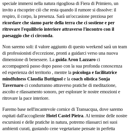
speciale immersi nella natura rigogliosa di Fiera di Primiero, un 
invito a riscoprire ciò che resta quando il rumore si dissolve: il 
respiro, il corpo, la presenza. Sarà un'occasione preziosa per 
ricordare che siamo parte della terra che ci sostiene e per 
ritrovare l'equilibrio interiore attraverso l'incontro con il 
paesaggio che ci circonda
.
Non saremo soli: il valore aggiunto di questo weekend sarà un team 
di professionisti d'eccezione, pronti a guidarci verso una nuova 
dimensione di benessere. La 
guida Aron Lazzaro
 ci 
accompagnerà passo dopo passo con la sua profonda conoscenza 
ed esperienza del territorio , mentre la 
psicologa e facilitatrice 
mindfulness Claudia Buttignol 
e la 
coach olistica Sonja 
Tavernaro
 ci condurranno attraverso pratiche di meditazione, 
ascolto e rilassamento sonoro, per esplorare le nostre emozioni e 
ritrovare la pace interiore.
Faremo base nell'incantevole cornice di Transacqua, dove saremo 
ospitati dall'accogliente 
Hotel Castel Pietra
. Al termine delle nostre 
escursioni e delle pratiche in natura, potremo rilassarci nei suoi 
ambienti curati, gustando cene vegetariane pensate in perfetta 