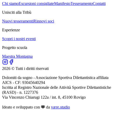
Chi siamo
Escursioni consigliate
Manifesto
Tesseramento
Contatti
Unisciti alla Tribù
Nuovi tesseramenti
Rinnovi soci
Esperienze
Scopri i nostri eventi
Progetto scuola
Maestra Montagna
2026
 © Tutti i diritti riservati 
Dolomiti da sogno - Associazione Sportiva Dilettantistica affiliata 
AICS - CF: 93045640294 

Iscritta al Registro Nazionale delle Attività Sportive Dilettantistiche 
(RASD) - n. 1227376

Via Vincenzo Chiarugi 122a / int. 8, 45100 Rovigo

Ideato e sviluppato con
 🫶︎
 da 
være.studio